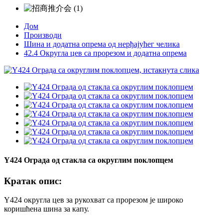
Дом
Производи
Шина и додатна опрема од нерђајућег челика
42.4 Округла цев са прорезом и додатна опрема
Y424 Ограда од стакла са округлим поклопцем
Кратак опис:
Y424 округла цев за рукохват са прорезом је широко
коришћена шина за капу.