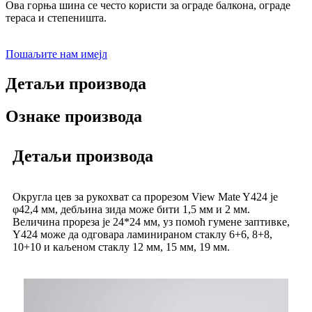
Ова горња шина се често користи за ограде балкона, ограде
тераса и степеништа.
Пошаљите нам имејл
Детаљи производа
Ознаке производа
Детаљи производа
Округла цев за рукохват са прорезом View Mate Y424 је
φ42,4 мм, дебљина зида може бити 1,5 мм и 2 мм.
Величина прореза је 24*24 мм, уз помоћ гумене заптивке,
Y424 може да одговара ламинираном стаклу 6+6, 8+8,
10+10 и каљеном стаклу 12 мм, 15 мм, 19 мм.