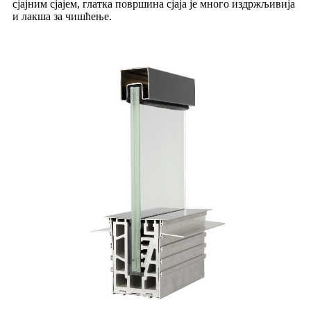
сјајним сјајем, глатка површина сјаја је много издржљивија
и лакша за чишћење.