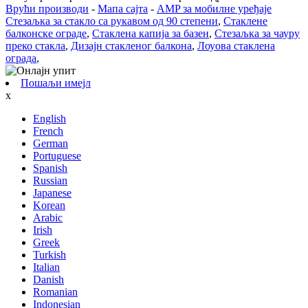
Врући производи
-
Мапа сајта
-
AMP за мобилне уређаје
Стезаљка за стакло са рукавом од 90 степени
,
Стаклене
балконске ограде
,
Стаклена капија за базен
,
Стезаљка за чауру
преко стакла
,
Дизајн стакленог балкона
,
Лоуова стаклена
ограда
,
Пошаљи имејл
x
English
French
German
Portuguese
Spanish
Russian
Japanese
Korean
Arabic
Irish
Greek
Turkish
Italian
Danish
Romanian
Indonesian