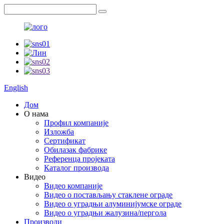
English
Дом
О нама
Профил компаније
Изложба
Сертификат
Обилазак фабрике
Референца пројеката
Каталог производа
Видео
Видео компаније
Видео о постављању стаклене ограде
Видео о уградњи алуминијумске ограде
Видео о уградњи жалузина/пергола
Производи