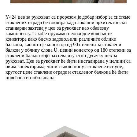
Y424 цев за рукохват са прорезом је добар избор за системе
стаклених ограда без оквира када локални архитектонски
стандарди захтевају цев за рукохват као обавезну
компоненту. Такође пружамо неопходне коленасте
конекторе како бисмо задовољили различите облике
балкона, као што је конектор од 90 степени за стаклени
балкон у облику слова U, цевни конектор од 180 степени за
стаклени балкон који захтева изузетно дугачку цев за
рукохват. Цев за рукохват ће бити инсталирана у целини са
овим конекторима, чини стакло попут стаклене испуне,
крутост целе стаклене ограде и стакленог балкона ће бити
повећана и побољшана.