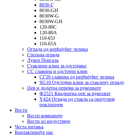
8030-Г
8030-GH
8030W-G
8030W-GH
120-80С
120-80А
110-65Ј
110-65А
Ограда од нерђајућег челика
Спољна ограда
Лувер Пергала
Стаклени клин за одстојање
СС славина и одстојни клин
СГ20 славина од нерђајућег челика
SG10 Одстојни клин за стаклену ограду
Цев и додатна опрема за рукохвате
Ф2521 Квадратна цев за рукохват
Y424 Ограда од стакла са округлим
поклопцем
Вести
Вести компаније
Вести из индустрије
Честа питања
Контактирајте нас