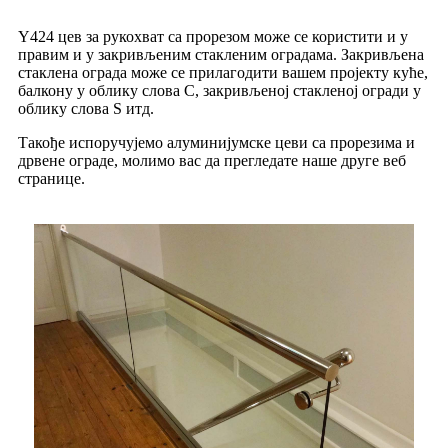
Y424 цев за рукохват са прорезом може се користити и у
правим и у закривљеним стакленим оградама. Закривљена
стаклена ограда може се прилагодити вашем пројекту куће,
балкону у облику слова C, закривљеној стакленој огради у
облику слова S итд.
Такође испоручујемо алуминијумске цеви са прорезима и
дрвене ограде, молимо вас да прегледате наше друге веб
странице.