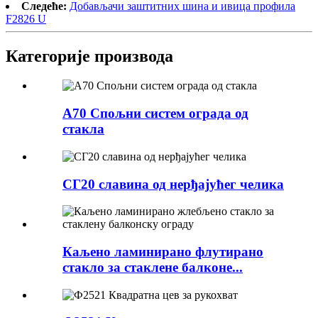
Следеће:
Добављачи заштитних шина и ивица профила
F2826 U
Категорије производа
А70 Спољни систем ограда од
стакла
СГ20 славина од нерђајућег челика
Каљено ламинирано флутирано
стакло за стаклене балконе...