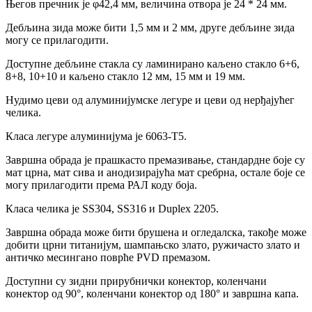
Његов пречник је φ42,4 мм, величина отвора је 24 * 24 мм.
Дебљина зида може бити 1,5 мм и 2 мм, друге дебљине зида
могу се прилагодити.
Доступне дебљине стакла су ламинирано каљено стакло 6+6,
8+8, 10+10 и каљено стакло 12 мм, 15 мм и 19 мм.
Нудимо цеви од алуминијумске легуре и цеви од нерђајућег
челика.
Класа легуре алуминијума је 6063-Т5.
Завршна обрада је прашкасто премазивање, стандардне боје су
мат црна, мат сива и анодизирајућа мат сребрна, остале боје се
могу прилагодити према РАЛ коду боја.
Класа челика је SS304, SS316 и Duplex 2205.
Завршна обрада може бити брушена и огледалска, такође може
добити црни титанијум, шампањско злато, ружичасто злато и
античко месингано поврће PVD премазом.
Доступни су зидни прирубнички конектор, коленчани
конектор од 90°, коленчани конектор од 180° и завршна капа.