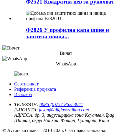
Ф2521 Квадратна цев за рукохват
Ф2826 У профилна капа шине и
заштита ивица...
Вичат
WhatsApp
Сертификат
Референца пројеката
Изложба
ТЕЛЕФОН:
0086-(0)757-86253941
Е-ПОШТА:
jason@allglassrailing.com
АДРЕСА:
бр. 3, индустријска зона Ксуанван, град
Шишан, округ Нанхаи, Фошан, Гуангдонг, Кина
© Ауторска права - 2010-2025: Сва права задржана.