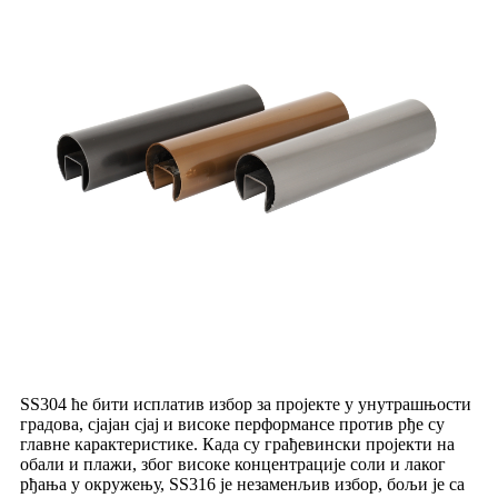
SS304 ће бити исплатив избор за пројекте у унутрашњости
градова, сјајан сјај и високе перформансе против рђе су
главне карактеристике. Када су грађевински пројекти на
обали и плажи, због високе концентрације соли и лаког
рђања у окружењу, SS316 је незаменљив избор, бољи је са