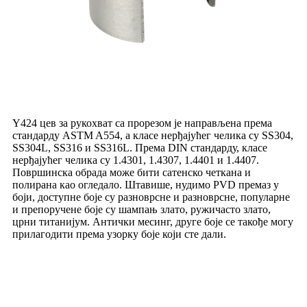
Y424 цев за рукохват са прорезом је направљена према
стандарду ASTM A554, а класе нерђајућег челика су SS304,
SS304L, SS316 и SS316L. Према DIN стандарду, класе
нерђајућег челика су 1.4301, 1.4307, 1.4401 и 1.4407.
Површинска обрада може бити сатенско четкана и
полирана као огледало. Штавише, нудимо PVD премаз у
боји, доступне боје су разноврсне и разноврсне, популарне
и препоручене боје су шампањ злато, ружичасто злато,
црни титанијум. Антички месинг, друге боје се такође могу
прилагодити према узорку боје који сте дали.