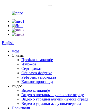
English
Дом
О нама
Профил компаније
Изложба
Сертификат
Обилазак фабрике
Референца пројеката
Каталог производа
Видео
Видео компаније
Видео о постављању стаклене ограде
Видео о уградњи алуминијумске ограде
Видео о уградњи жалузина/пергола
Производи