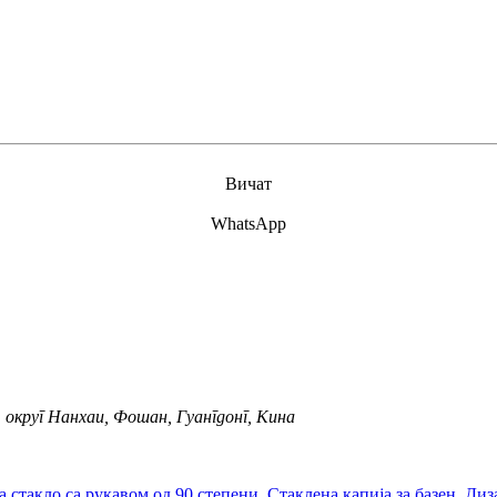
Вичат
WhatsApp
, округ Нанхаи, Фошан, Гуангдонг, Кина
а стакло са рукавом од 90 степени
,
Стаклена капија за базен
,
Диз