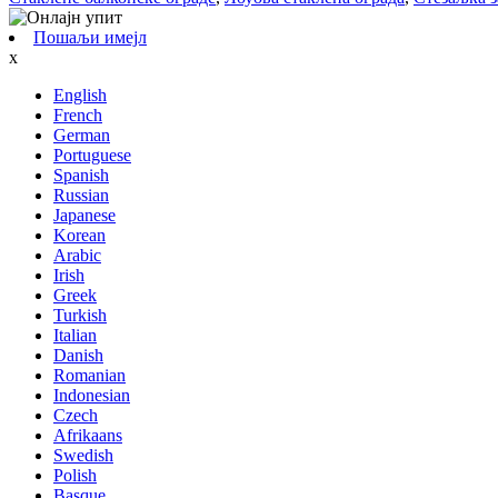
Пошаљи имејл
x
English
French
German
Portuguese
Spanish
Russian
Japanese
Korean
Arabic
Irish
Greek
Turkish
Italian
Danish
Romanian
Indonesian
Czech
Afrikaans
Swedish
Polish
Basque