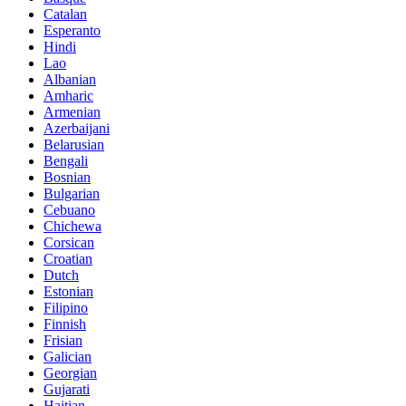
Catalan
Esperanto
Hindi
Lao
Albanian
Amharic
Armenian
Azerbaijani
Belarusian
Bengali
Bosnian
Bulgarian
Cebuano
Chichewa
Corsican
Croatian
Dutch
Estonian
Filipino
Finnish
Frisian
Galician
Georgian
Gujarati
Haitian