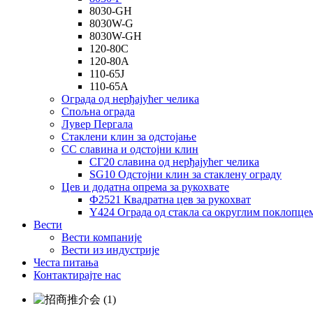
8030-GH
8030W-G
8030W-GH
120-80С
120-80А
110-65Ј
110-65А
Ограда од нерђајућег челика
Спољна ограда
Лувер Пергала
Стаклени клин за одстојање
СС славина и одстојни клин
СГ20 славина од нерђајућег челика
SG10 Одстојни клин за стаклену ограду
Цев и додатна опрема за рукохвате
Ф2521 Квадратна цев за рукохват
Y424 Ограда од стакла са округлим поклопце
Вести
Вести компаније
Вести из индустрије
Честа питања
Контактирајте нас