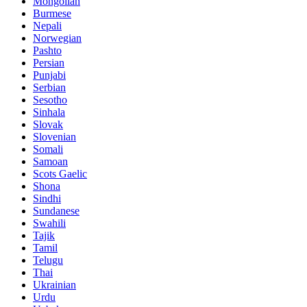
Mongolian
Burmese
Nepali
Norwegian
Pashto
Persian
Punjabi
Serbian
Sesotho
Sinhala
Slovak
Slovenian
Somali
Samoan
Scots Gaelic
Shona
Sindhi
Sundanese
Swahili
Tajik
Tamil
Telugu
Thai
Ukrainian
Urdu