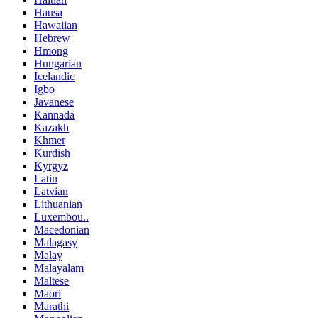
Hausa
Hawaiian
Hebrew
Hmong
Hungarian
Icelandic
Igbo
Javanese
Kannada
Kazakh
Khmer
Kurdish
Kyrgyz
Latin
Latvian
Lithuanian
Luxembou..
Macedonian
Malagasy
Malay
Malayalam
Maltese
Maori
Marathi