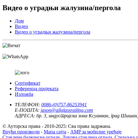
Видео о уградњи жалузина/пергола
Дом
Видео
Видео о уградњи жалузина/пергола
Сертификат
Референца пројеката
Изложба
ТЕЛЕФОН:
0086-(0)757-86253941
Е-ПОШТА:
jason@allglassrailing.com
АДРЕСА:
бр. 3, индустријска зона Ксуанван, град Шишан
© Ауторска права - 2010-2025: Сва права задржана.
Врући производи
-
Мапа сајта
-
AMP за мобилне уређаје
Стаклене балконске ограде
,
Лоуова стаклена ограда
,
Стезаљка з