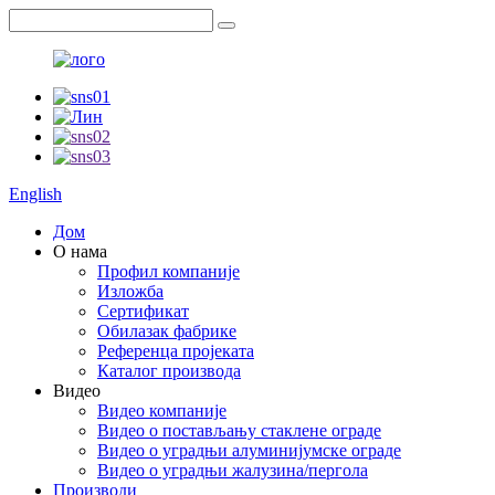
English
Дом
О нама
Профил компаније
Изложба
Сертификат
Обилазак фабрике
Референца пројеката
Каталог производа
Видео
Видео компаније
Видео о постављању стаклене ограде
Видео о уградњи алуминијумске ограде
Видео о уградњи жалузина/пергола
Производи