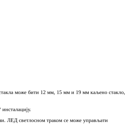
стакла може бити 12 мм, 15 мм и 19 мм каљено стакло,
“ инсталацију.
очи. ЛЕД светлосном траком се може управљати