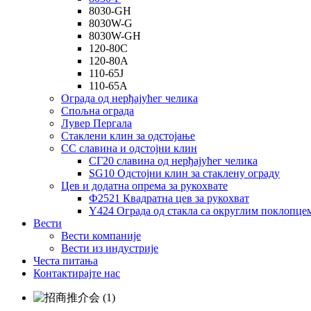
8030-GH
8030W-G
8030W-GH
120-80С
120-80А
110-65Ј
110-65А
Ограда од нерђајућег челика
Спољна ограда
Лувер Пергала
Стаклени клин за одстојање
СС славина и одстојни клин
СГ20 славина од нерђајућег челика
SG10 Одстојни клин за стаклену ограду
Цев и додатна опрема за рукохвате
Ф2521 Квадратна цев за рукохват
Y424 Ограда од стакла са округлим поклопце
Вести
Вести компаније
Вести из индустрије
Честа питања
Контактирајте нас