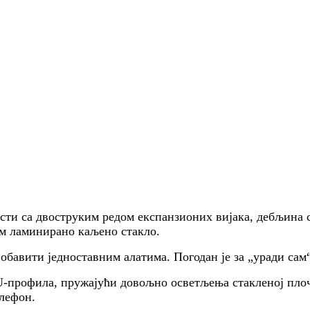
ости са двоструким редом експанзионих вијака, дебљина 
м ламинирано каљено стакло.
обавити једноставним алатима. Погодан је за „уради сам
р U-профила, пружајући довољно осветљења стакленој пл
лефон.