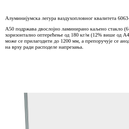
Алуминијумска легура ваздухопловног квалитета 6063
А50 подржава двослојно ламинирано каљено стакло (6+
хоризонтално оптерећење од 180 кг/м (12% више од А40
може се прилагодити до 1200 мм, а препоручује се ан
на врху ради расподеле напрезања.