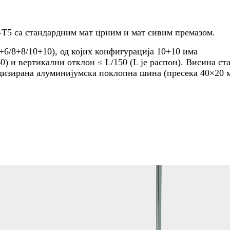
-Т5 са стандардним мат црним и мат сивим премазом.
6/8+8/10+10), од којих конфигурација 10+10 има
) и вертикални отклон ≤ L/150 (L је распон). Висина ст
одизирана алуминијумска поклопна шина (пресека 40×20 