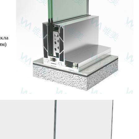
акла
мм)