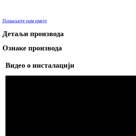
Пошаљите нам имејл
Детаљи производа
Ознаке производа
Видео о инсталацији