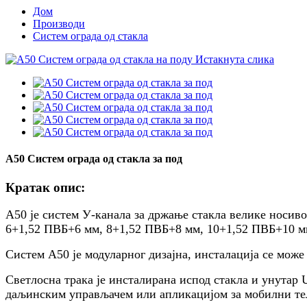
Дом
Производи
Систем ограда од стакла
А50 Систем ограда од стакла за под
Кратак опис:
А50 је систем У-канала за држање стакла велике носив
6+1,52 ПВБ+6 мм, 8+1,52 ПВБ+8 мм, 10+1,52 ПВБ+10 м
Систем А50 је модуларног дизајна, инсталација се може 
Светлосна трака је инсталирана испод стакла и унута
даљинским управљачем или апликацијом за мобилни те